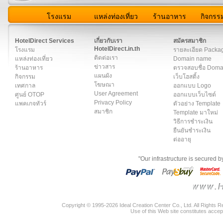
โรงแรม
แหล่งท่องเที่ยว
ร้านอาหาร
กิจกรร
สมาชิก
|
เกี่ยวกับเรา
|
ติดต่อเรา
|
แผนผัง
|
ข่าวสาร
|
User A
HotelDirect Services
เกี่ยวกับเรา
สมัครสมาชิก
HotelDirect.in.th
โรงแรม
รายละเอียด Packa
ติดต่อเรา
แหล่งท่องเที่ยว
Domain name
ข่าวสาร
ร้านอาหาร
ตรวจสอบชื่อ Dom
แผนผัง
กิจกรรม
เว็บโฮสติ้ง
โฆษณา
เทศกาล
ออกแบบ Logo
User Agreement
ศูนย์ OTOP
ออกแบบเว็บไซต์
Privacy Policy
แพคเกจทัวร์
ตัวอย่าง Template
สมาชิก
Template มาใหม่
วิธีการชำระเงิน
ยืนยันชำระเงิน
ต่ออายุ
"Our infrastructure is secured 
Copyright © 1995-2026 Ideal Creation Center Co., Ltd. All Rights 
Use of this Web site constitutes accep