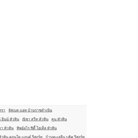
ทรา
จัสเบด แอท บ้านราชดำเนิน
 อินน์ หัวหิน
ณิชา สวีท หัวหิน
ดูน หัวหิน
า หัวหิน
ทิพย์อุไร ซิตี้ โฮเท็ล หัวหิน
ัวหิน คอนโด แอนด์ รีสอร์ท
บ้านทะเลจีน บูติค รีสอร์ท