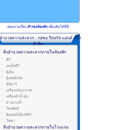
สอบถามเรื่อง
สำรองห้องพัก
เพิ่มเติมได้ที่นี่
่งอำนวยความสะดวก - กอซอ รีสอร์ท แอนด์ สปา
หัวหิน
สิ่งอำนวยความสะดวกภายในห้องพัก
ทีวี
เคเบิ้ลทีวี
ตู้เย็น
ตู้เซพนิรภัย
มินิบาร์
เครื่องปรับอากาศ
เครื่องทำน้ำอุ่น
อ่างอาบน้ำ
โทรศัพท์
อินเทอร์เน็ต WiFi
โซฟา
สิ่งอำนวยความสะดวกภายในโรงแรม