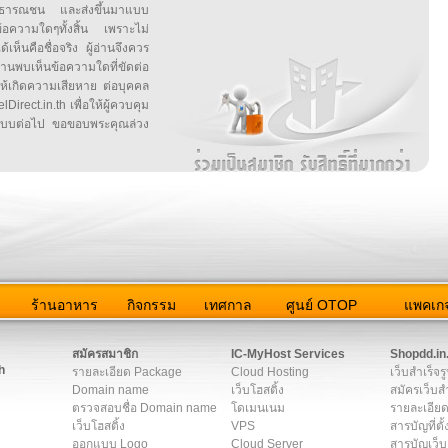
สาธารณชน และส่งขึ้นมาแบบ
ข้อความใดๆทั้งสิ้น เพราะไม่
้เห็นคือชื่อจริง ผู้อ่านจึงควร
บเห็นข้อความใดที่ขัดต่อ
ให้เกิดความเสียหาย ต่อบุคคล
irect.in.th เพื่อให้ผู้ควบคุม
บบต่อไป ขอขอบพระคุณล่วง
ว
ร้านอาหาร
กิจกรรม
เทศกาล
ศูนย์ OTOP
แพคเกจ
ต่อเรา
|
แผนผัง
|
ข่าวสาร
|
User Agreement
|
Privacy Policy
|
โฆษณา
สมัครสมาชิก
IC-MyHost Services
Shopdd.in
h
รายละเอียด Package
Cloud Hosting
เว็บสำเร็จร
Domain name
เว็บโฮสติ้ง
สมัครเว็บสำ
ตรวจสอบชื่อ Domain name
โดเมนเนม
รายละเอียด
เว็บโฮสติ้ง
VPS
สารบัญที่ตั้
ออกแบบ Logo
Cloud Server
สารบัญเว็บ