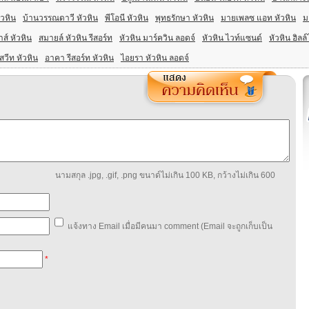
ัวหิน
บ้านวรรณดาวี หัวหิน
พีโอนี หัวหิน
พุทธรักษา หัวหิน
มายเพลซ แอท หัวหิน
ม
่าส์ หัวหิน
สมายล์ หัวหิน รีสอร์ท
หัวหิน มาร์ควิน ลอดจ์
หัวหิน ไวท์แซนด์
หัวหิน ฮิลล์
สวีท หัวหิน
อาคา รีสอร์ท หัวหิน
ไอยรา หัวหิน ลอดจ์
นามสกุล .jpg, .gif, .png ขนาด์ไม่เกิน 100 KB, กว้างไม่เกิน 600
แจ้งทาง Email เมื่อมีคนมา comment (Email จะถูกเก็บเป็น
*