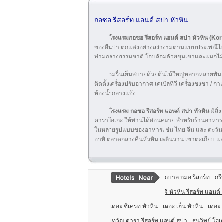
กอซอ รีสอร์ท แอนด์ สปา หัวหิน
โรงแรมกอซอ รีสอร์ท แอนด์ สปา หัวหิน (Ko
ของผืนป่า ตกแต่งอย่างสง่างามตามแบบประเพณีไท
ท่ามกลางธรรมชาติ โอบล้อมด้วยขุนเขาและแมกไม้ ผส
ร่มรื่นเย็นสบายด้วยต้นไม้ใหญ่หลากหลายพันธุ์
ติดตั้งเครื่องปรับอากาศ เคเบิลทีวี เครื่องชงชา /
ห้องน้ำกลางแจ้ง
โรงแรม กอซอ รีสอร์ท แอนด์ สปา หัวหิน
มีสิ
คาราโอเกะ ให้ท่านได้ผ่อนคลาย สำหรับร้านอาหา
ในหลายรูปแบบของอาหารเ ช่น ไทย จีน และ ตะวันตก 
อาทิ ตลาดกลางคืนหัวหิน เพลินวาน เขาตะเกียบ แ
กบาล ถมอ รีสอร์ท
กรี
จี หัวหิน รีสอร์ท แอนด์
เดอะ ซีเครท หัวหิน
เดอะ เฮ็น หัวหิน
เดอะ 
เทวัญ ดารา รีสอร์ท แอนด์ สปา
ธนวิทย์ โฮ