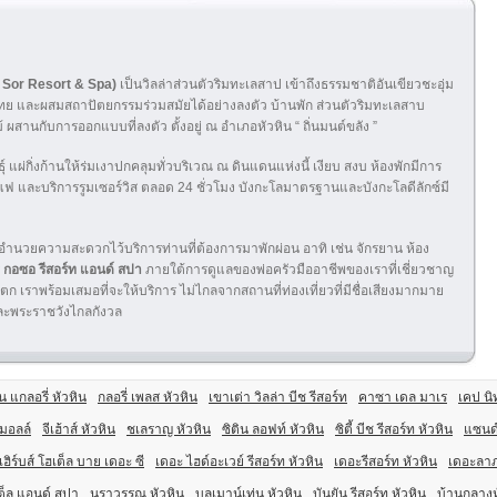
r Sor Resort & Spa)
เป็นวิลล่าส่วนตัวริมทะเลสาป เข้าถึงธรรมชาติอันเขียวชะอุ่ม
ย และผสมสถาปัตยกรรมร่วมสมัยได้อย่างลงตัว บ้านพัก ส่วนตัวริมทะเลสาบ
านกับการออกแบบที่ลงตัว ตั้งอยู่ ณ อำเภอหัวหิน “ ถิ่นมนต์ขลัง ”
 แผ่กิ่งก้านให้ร่มเงาปกคลุมทั่วบริเวณ ณ ดินแดนแห่งนี้ เงียบ สงบ ห้องพักมีการ
 กาแฟ และบริการรูมเซอร์วิส ตลอด 24 ชั่วโมง บังกะโลมาตรฐานและบังกะโลดีลักซ์มี
่งอำนวยความสะดวกไว้บริการท่านที่ต้องการมาพักผ่อน อาทิ เช่น จักรยาน ห้อง
ร
กอซอ รีสอร์ท แอนด์ สปา
ภายใต้การดูแลของพ่อครัวมืออาชีพของเราที่เชี่ยวชาญ
เราพร้อมเสมอที่จะให้บริการ ไม่ไกลจากสถานที่ท่องเที่ยวที่มีชื่อเสียงมากมาย
ละพระราชวังไกลกังวล
น แกลอรี่ หัวหิน
กลอรี่ เพลส หัวหิน
เขาเต่า วิลล่า บีช รีสอร์ท
คาซา เดล มาเร
เคป นิ
 มอลล์
จีเฮ้าส์ หัวหิน
ชเลราญ หัวหิน
ซิติน ลอฟท์ หัวหิน
ซิตี้ บีช รีสอร์ท หัวหิน
แซนด์
เฮิร์บส์ โฮเต็ล บาย เดอะ ซี
เดอะ ไฮด์อะเวย์ รีสอร์ท หัวหิน
เดอะรีสอร์ท หัวหิน
เดอะลาภ
เต็ล แอนด์ สปา
นราวรรณ หัวหิน
บลูเมาน์เท่น หัวหิน
บันยัน รีสอร์ท หัวหิน
บ้านกลางห