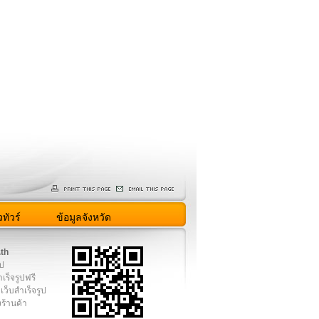
ทัวร์
ข้อมูลจังหวัด
.th
ูป
เร็จรูปฟรี
เว็บสำเร็จรูป
งร้านค้า