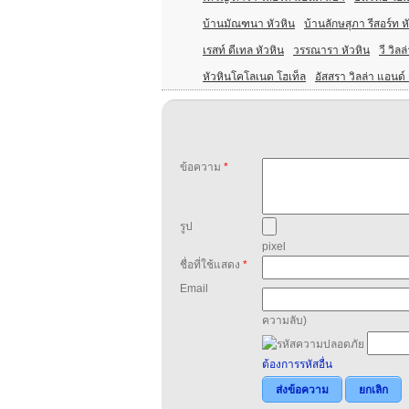
บ้านมัณฑนา หัวหิน
บ้านลักษสุภา รีสอร์ท ห
เรสท์ ดีเทล หัวหิน
วรรณารา หัวหิน
วี วิลล
หัวหินโคโลเนด โฮเท็ล
อัสสรา วิลล่า แอนด์ 
ข้อความ
*
รูป
pixel
ชื่อที่ใช้แสดง
*
Email
ความลับ)
ต้องการรหัสอื่น
ส่งข้อความ
ยกเลิก