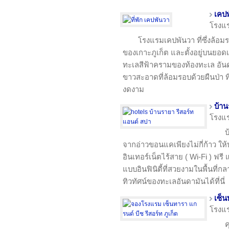
เคป
โรงแ
โรงแรมเคปพันวา ที่ซึ่งล้อม
ของเกาะภูเก็ต และตั้งอยู่บนยอ
ทะเลสีฟ้าครามของท้องทะเล อัน
ขาวสะอาดที่ล้อมรอบด้วยผืนป่า ท
งดงาม
บ้าน
โรงแ
บ
จากอ่าวขอนแคเพียงไม่กี่ก้าว ให
อินเทอร์เน็ตไร้สาย ( Wi-Fi ) ฟรี
แบบอินฟินิตี้ที่สวยงามในพื้นที
ทิวทัศน์ของทะเลอันดามันได้ที่นี่
เซ็น
โรงแ
ค