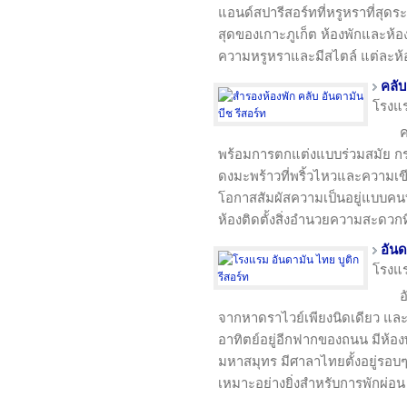
แอนด์สปารีสอร์ทที่หรูหราที่สุดร
สุดของเกาะภูเก็ต ห้องพักและห้อ
ความหรูหราและมีสไตล์ แต่ละห้อ
คลับ
โรงแ
ค
พร้อมการตกแต่งแบบร่วมสมัย กร
ดงมะพร้าวที่พริ้วไหวและความเขี
โอกาสสัมผัสความเป็นอยู่แบบคนท
ห้องติดตั้งสิ่งอำนวยความสะดวกที
อันด
โรงแ
อ
จากหาดราไวย์เพียงนิดเดียว และม
อาทิตย์อยู่อีกฟากของถนน มีห้อ
มหาสมุทร มีศาลาไทยตั้งอยู่รอบ
เหมาะอย่างยิ่งสำหรับการพักผ่อน