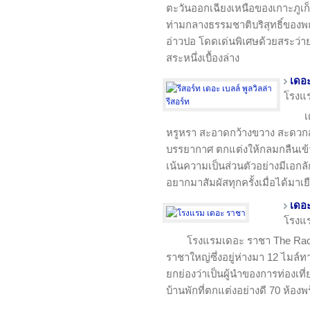
ตะวันออกเฉียงเหนือของเกาะภูเก็ต 
ท่ามกลางธรรมชาติบริสุทธิ์ของพ
อ่าวปอ โดดเด่นพิเศษด้วยสระว่ายน้
สระหนึ่งเบื้องล่าง
เดอะ
โรงแ
เ
หรูหรา สะอาดกว้างขวาง สะดว
บรรยากาศ ตกแต่งให้กลมกลืนเข้าก
เน้นความเป็นส่วนตัวอย่างมีเอกล
อยากมาสัมผัสทุกครั้งเมื่อได้มาเย
เดอ
โรงแ
โรงแรมเดอะ ราชา The Rach
ราชาใหญ่ซึ่งอยู่ห่างมา 12 ไมล์ท
ยกย่องว่าเป็นผู้นำของการท่องเท
บ้านพักที่ตกแต่งอย่างดี 70 ห้องพ