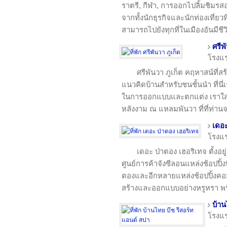
ราตรี, กีฬา, การออกไปลิ้มชิมรส
จากทั้งนักธุรกิจและนักท่องเที่ยวที่
สามารถไปยังทุกที่ในเมืองอันมีชีว
ศรีพ
โรงแ
ศรีพันวา ภูเก็ต คฤหาสน์ที่ส
แนวคิดบ้านสำหรับชนชั้นนำ ที่นี่
ในการออกแบบและตกแต่ง เราใส่
หลังงาม ณ แหลมพันวา ที่ที่ท่านจ
เดอะ
โรงแ
เดอะ ป่าตอง เฮอริเทจ ตั้งอย
ศูนย์การค้าจังซีลอนแหล่งช้อปป
ตองและอีกหลายแหล่งช้อปปิ้งคอม
สร้างและออกแบบอย่างหรูหรา พ
บ้าน
โรงแ