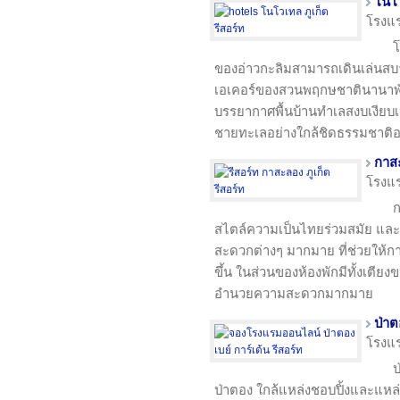
โนโว
โรงแ
โ
ของอ่าวกะลิมสามารถเดินเล่นสบายๆ
เอเคอร์ของสวนพฤกษชาตินานาพัน
บรรยากาศพื้นบ้านทำเลสงบเงีย
ชายทะเลอย่างใกล้ชิดธรรมชาติอย
กาสะ
โรงแ
ก
สไตล์ความเป็นไทยร่วมสมัย แล
สะดวกต่างๆ มากมาย ที่ช่วยให้ก
ขึ้น ในส่วนของห้องพักมีทั้งเตียง
อำนวยความสะดวกมากมาย
ป่าต
โรงแ
ป
ป่าตอง ใกล้แหล่งชอบปิ้งและแหล