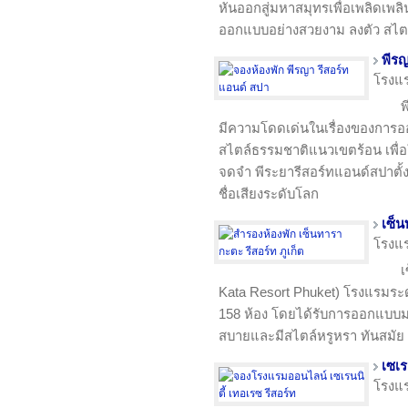
หันออกสู่มหาสมุทรเพื่อเพลิดเพลิน
ออกแบบอย่างสวยงาม ลงตัว สไต
พีรญ
โรงแ
พ
มีความโดดเด่นในเรื่องของการออ
สไตล์ธรรมชาติแนวเขตร้อน เพื่อใ
จดจำ พีระยารีสอร์ทแอนด์สปาตั้งอ
ชื่อเสียงระดับโลก
เซ็น
โรงแ
เ
Kata Resort Phuket) โรงแรมระดั
158 ห้อง โดยได้รับการออกแบบมา
สบายและมีสไตล์หรูหรา ทันสมัย
เซเร
โรงแ