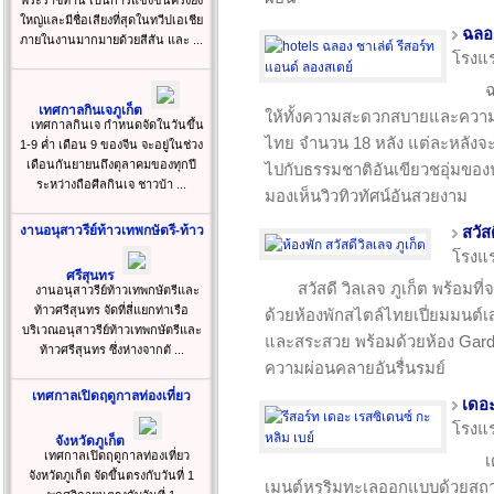
พระราชทาน เป็นการแข่งขันครั้งยิ่ง
ใหญ่และมีชื่อเสียงที่สุดในทวีปเอเชีย
ฉลอง
ภายในงานมากมายด้วยสีสัน และ ...
โรงแ
ฉ
เทศกาลกินเจภูเก็ต
ให้ทั้งความสะดวกสบายและความเ
เทศกาลกินเจ กำหนดจัดในวันขึ้น
ไทย จำนวน 18 หลัง แต่ละหลังจะม
1-9 ค่ำ เดือน 9 ของจีน จะอยู่ในช่วง
เดือนกันยายนถึงตุลาคมของทุกปี
ไปกับธรรมชาติอันเขียวชอุ่มของป
ระหว่างถือศีลกินเจ ชาวบ้า ...
มองเห็นวิวทิวทัศน์อันสวยงาม
งานอนุสาวรีย์ท้าวเทพกษัตรี-ท้าว
สวัส
โรงแ
ศรีสุนทร
สวัสดี วิลเลจ ภูเก็ต พร้อม
งานอนุสาวรีย์ท้าวเทพกษัตรีและ
ท้าวศรีสุนทร จัดที่สี่แยกท่าเรือ
ด้วยห้องพักสไตล์ไทยเปี่ยมมนต์เสน
บริเวณอนุสาวรีย์ท้าวเทพกษัตรีและ
และสระสวย พร้อมด้วยห้อง Garde
ท้าวศรีสุนทร ซึ่งห่างจากตั ...
ความผ่อนคลายอันรื่นรมย์
เทศกาลเปิดฤดูกาลท่องเที่ยว
เดอะ
โรงแ
จังหวัดภูเก็ต
เทศกาลเปิดฤดูกาลท่องเที่ยว
เ
จังหวัดภูเก็ต จัดขึ้นตรงกับวันที่ 1
เมนต์หรูริมทะเลออกแบบด้วยสถาป