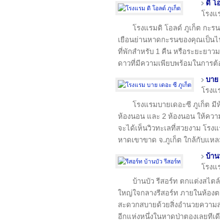
ดิ โ
โรงแ
โรงแรมดิ โอลด์ ภูเก็ต กะร
เยือนย่านหาดกะรนของคุณเป็นไปอ
ที่พักสำหรับ 1 คืน หรือระยะยาว
ดาวที่มีความเพียบพร้อมในการต้อ
บาย 
โรงแ
โรงแรมบายเดอะซี ภูเก็ต มี
ห้องนอน และ 2 ห้องนอน ให้คว
จะได้เห็นวิวทะเลที่สวยงาม โรงแรม
หาดเขาขาด จ.ภูเก็ต ใกล้กับแห
บ้าน
โรงแ
บ้านบัว รีสอร์ท ตกแต่งสไต
ใหญ่ใจกลางรีสอร์ท ภายในห้องต
สะดวกสบายด้วยสิ่งอำนวยความส
อีกแห่งหนึ่งในหาดป่าตองเลยทีเด