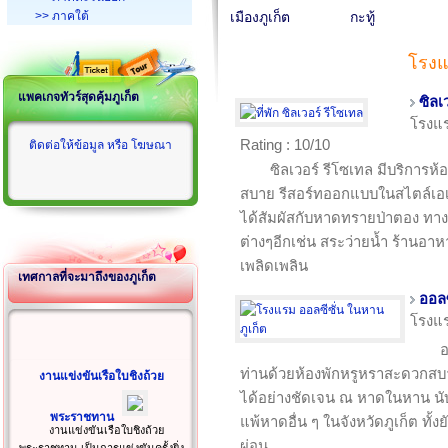
>> ภาคใต้
เมืองภูเก็ต
กะทู้
โรงแ
แพคเกจทัวร์สุดคุ้มภูเก็ต
ซิลเ
โรงแ
Rating : 10/10
ติดต่อให้ข้อมูล หรือ โฆษณา
ซิลเวอร์ รีโซเทล มีบริการห
สบาย รีสอร์ทออกแบบในสไตล์เอเช
ได้สัมผัสกับหาดทรายป่าตอง ทาง
ต่างๆอีกเช่น สระว่ายน้ำ ร้านอ
เพลิดเพลิน
เทศกาลที่จะมาถึงของภูเก็ต
ออลซ
โรงแ
อ
ท่านด้วยห้องพักหรูหราสะดวกสบ
งานแข่งขันเรือใบชิงถ้วย
ได้อย่างชัดเจน ณ หาดในหาน นับ
พระราชทาน
แพ้หาดอื่น ๆ ในจังหวัดภูเก็ต ทั้
งานแข่งขันเรือใบชิงถ้วย
ผ่อน