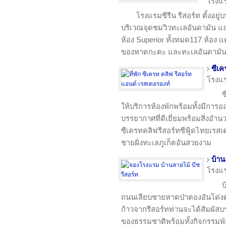
โรงแ
โรงแรมซีรีน รีสอร์ท ตั้งอย
บริเวณจุดชมวิวทะเลอันดามัน แ
ห้อง Superior ทั้งหมด117 ห้อง แ
ของหาดกะตะ และทะเลอันดามั
ซีเค
โรงแ
ซ
ให้บริการห้องพักพร้อมทั้งมีการ
บรรยากาศที่ดีเยี่ยมพร้อมสิ่งอ
ซีเครทคลิฟรีสอร์ทซีฟู้ดไทยเรสเ
ชายฝั่งทะเลภูเก็ตอันสวยงาม
บ้าน
โรงแ
บ
ถนนเลียบชายหาดป่าตองอันโด่งดังแ
ก้าวจากรีสอร์ทท่านจะได้สัมผัส
ของธรรมชาติพร้อมทั้งกิจกรรมพ