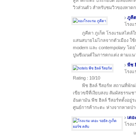
สู่หาดกะตะ ประกอบด้วยห้องพักทั
วิวส่วนตัว สำหรับชมวิวของหา
ภูคี
โรงแ
ภูคีตา ภูเก็ต โรงแรมสไตล์ให
แสนสบายไม่ไกลจากตัวเมือง ใช
modern และ contempolary โดยใช
ปูนซีเมนต์ในการตกแต่ง ตามแน
พีช 
โรงแ
Rating : 10/10
พีช ฮิลล์ รีสอร์ท สถานที่พั
เขียวขจีที่เงียบสงบ สัมผัสธรรมช
อันดามัน พีช ฮิลล์ รีสอร์ทตั้ง
ศูนย์การค้ากะตะ ห่างจากหาดป่
เดอะ
โรงแ
เ