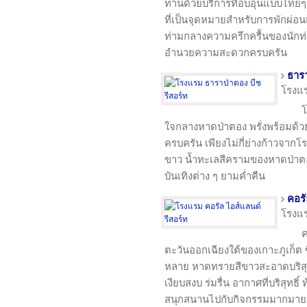
ท่านด้วยบริการที่อบอุ่นแบบไทยๆ 
ที่เป็นจุดหมายสำหรับการพักผ่อ
ท่ามกลางความครึกครื้นของนักท่อง
อำนวยความสะดวกครบครัน
ธารา
โรงแ
โ
ใจกลางหาดป่าตอง พรั่งพร้อมด้
ครบครัน เพียงไม่กี่ย่างก้าวจาก
ขาว น้ำทะเลสีครามของหาดป่าตอ
บันเทิงต่าง ๆ ยามค่ำคืน
คอรั
โรงแ
ค
ตะวันออกเฉียงใต้ของเกาะภูเก็ต 
หลาย หาดทรายสีขาวสะอาดบริสุ
เงียบสงบ ร่มรื่น อากาศที่บริสุทธ
สนุกสนานไปกับกิจกรรมมากมาย