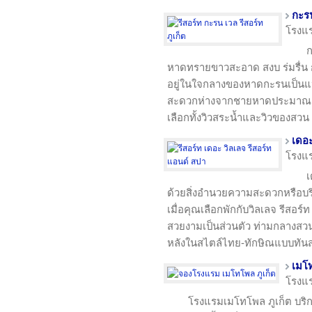
กะรน
โรงแ
ก
หาดทรายขาวสะอาด สงบ ร่มรื่น ก
อยู่ในใจกลางของหาดกะรนเป็นแหล
สะดวกห่างจากชายหาดประมาณ 50 
เลือกทั้งวิวสระน้ำและวิวของสวน
เดอะ
โรงแ
เ
ด้วยสิ่งอำนวยความสะดวกหรือบริ
เมื่อคุณเลือกพักกับวิลเลจ รีส
สวยงามเป็นส่วนตัว ท่ามกลางสวน
หลังในสไตล์ไทย-ทักษิณแบบทันส
เมโท
โรงแ
โรงแรมเมโทโพล ภูเก็ต บริก