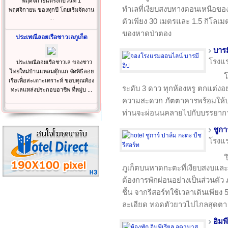
พฤศจิกายนตรงกับวันที่ 1
ทำเลที่เงียบสงบทางตอนเหนือขอ
พฤศจิกายน ของทุกปี โดยเริ่มจัดงาน
...
ตัวเพียง 30 เมตรและ 1.5 กิโลเ
ของหาดป่าตอง
ประเพณีลอยเรือชาวเลภูเก็ต
บารม
โรงแ
ประเพณีลอยเรือชาวเล ของชาว
ไทยใหม่บ้านแหลมตุ๊กแก จัดพิธีลอย
โ
เรือเพื่อสะเดาะเคราะห์ ขอบคุณท้อง
ระดับ 3 ดาว ทุกห้องหรู ตกแต่ง
ทะเลแหล่งประกอบอาชีพ ที่หมู่บ ...
ความสะดวก ภัตตาคารพร้อมให้บร
ท่านจะผ่อนนคลายไปกับบรรยากา
ชูกา
โรงแ
ช
ภูเก็ตบนหาดกะตะที่เงียบสงบและป
ต้องการพักผ่อนอย่างเป็นส่วนตัว 
ชื้น จากรีสอร์ทใช้เวลาเดินเพีย
ละเอียด ทอดตัวยาวไปไกลสุดตา
อิมพ