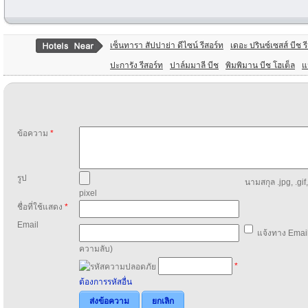
เซ็นทารา สัปปาย่า ดีไซน์ รีสอร์ท
เดอะ ปรินซ์เซสส์ บีช ร
ปะการัง รีสอร์ท
ปาล์มมาลี บีช
พิมพิมาน บีช โฮเต็ล
แ
ข้อความ
*
รูป
นามสกุล .jpg, .gif
pixel
ชื่อที่ใช้แสดง
*
Email
แจ้งทาง Email
ความลับ)
*
ต้องการรหัสอื่น
ส่งข้อความ
ยกเลิก