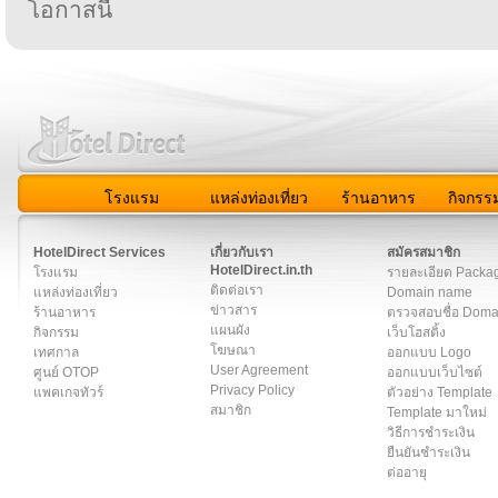
โอกาสนี้
โรงแรม
แหล่งท่องเที่ยว
ร้านอาหาร
กิจกรร
สมาชิก
|
เกี่ยวกับเรา
|
ติดต่อเรา
|
แผนผัง
|
ข่าวสาร
|
User A
HotelDirect Services
เกี่ยวกับเรา
สมัครสมาชิก
HotelDirect.in.th
โรงแรม
รายละเอียด Packa
ติดต่อเรา
แหล่งท่องเที่ยว
Domain name
ข่าวสาร
ร้านอาหาร
ตรวจสอบชื่อ Dom
แผนผัง
กิจกรรม
เว็บโฮสติ้ง
โฆษณา
เทศกาล
ออกแบบ Logo
User Agreement
ศูนย์ OTOP
ออกแบบเว็บไซต์
Privacy Policy
แพคเกจทัวร์
ตัวอย่าง Template
สมาชิก
Template มาใหม่
วิธีการชำระเงิน
ยืนยันชำระเงิน
ต่ออายุ