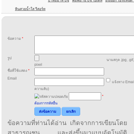
ปาล์มมาลี บีช
พิมพิมาน บีช โฮเต็ล
มันนอก ไอร์แลนด์ ร
หินสวยน้ำใส รีสอร์ท
ข้อความ
*
รูป
นามสกุล .jpg, .gif
pixel
ชื่อที่ใช้แสดง
*
Email
แจ้งทาง Email
ความลับ)
*
ต้องการรหัสอื่น
ส่งข้อความ
ยกเลิก
ข้อความที่ท่านได้อ่าน เกิดจากการเขียนโดย
สาธารณชน และส่งขึ้นมาแบบอัตโนมัติ