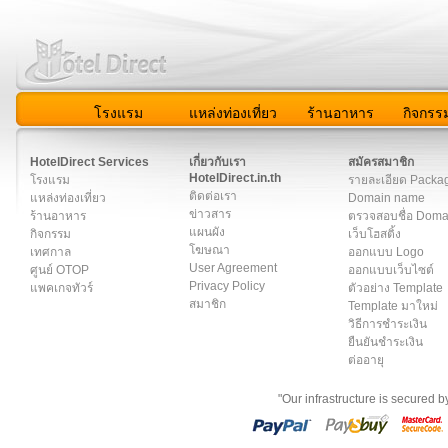
โรงแรม
แหล่งท่องเที่ยว
ร้านอาหาร
กิจกรร
สมาชิก
|
เกี่ยวกับเรา
|
ติดต่อเรา
|
แผนผัง
|
ข่าวสาร
|
User A
HotelDirect Services
เกี่ยวกับเรา
สมัครสมาชิก
HotelDirect.in.th
โรงแรม
รายละเอียด Packa
ติดต่อเรา
แหล่งท่องเที่ยว
Domain name
ข่าวสาร
ร้านอาหาร
ตรวจสอบชื่อ Dom
แผนผัง
กิจกรรม
เว็บโฮสติ้ง
โฆษณา
เทศกาล
ออกแบบ Logo
User Agreement
ศูนย์ OTOP
ออกแบบเว็บไซต์
Privacy Policy
แพคเกจทัวร์
ตัวอย่าง Template
สมาชิก
Template มาใหม่
วิธีการชำระเงิน
ยืนยันชำระเงิน
ต่ออายุ
"Our infrastructure is secured 