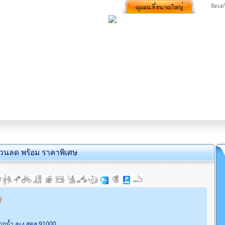
จัดเต
่วนลด พร้อม ราคาพิเศษ
ากน้ำ ละงู สตูล 91000