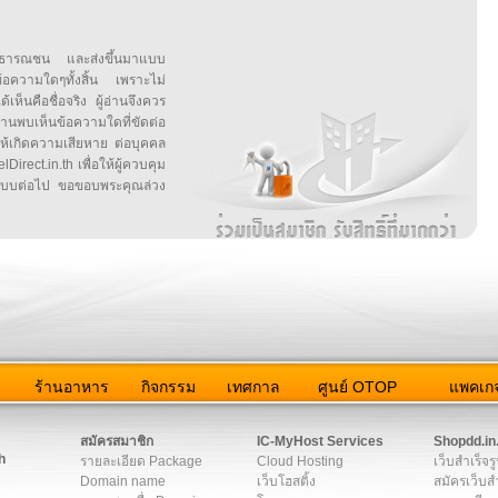
สาธารณชน และส่งขึ้นมาแบบ
ข้อความใดๆทั้งสิ้น เพราะไม่
้เห็นคือชื่อจริง ผู้อ่านจึงควร
บเห็นข้อความใดที่ขัดต่อ
ให้เกิดความเสียหาย ต่อบุคคล
irect.in.th เพื่อให้ผู้ควบคุม
บบต่อไป ขอขอบพระคุณล่วง
ว
ร้านอาหาร
กิจกรรม
เทศกาล
ศูนย์ OTOP
แพคเกจ
ต่อเรา
|
แผนผัง
|
ข่าวสาร
|
User Agreement
|
Privacy Policy
|
โฆษณา
สมัครสมาชิก
IC-MyHost Services
Shopdd.in
h
รายละเอียด Package
Cloud Hosting
เว็บสำเร็จร
Domain name
เว็บโฮสติ้ง
สมัครเว็บสำ