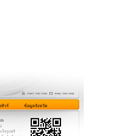
ทัวร์
ข้อมูลจังหวัด
.th
ูป
เร็จรูปฟรี