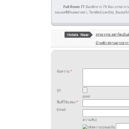
Full Room 77
ห้องพักจาก 79 ห้อง บรรยากาศอั
จอแอลซีดี/จอพลาสม่า, โทรทัศน์ (เคเบิล), อินเทอร์เน
จรรยวรรธ อพาร์ตเม้นต
บ้านพัก สถานตากอาก
ข้อความ
*
รูป
pixel
ชื่อที่ใช้แสดง
*
Email
ความลับ)