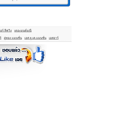
อร์ ลีฟวิง
เดอะมนต์มณี
ท์
อู่ทอง แมนชั่น
เอส.ยู.เค.แมนชั่น
เอสอาร์