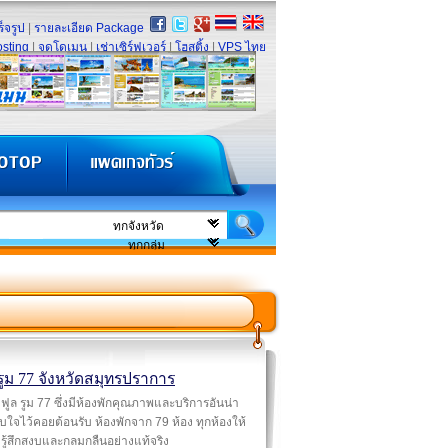
็จรูป
|
รายละเอียด Package
sting
|
จดโดเมน
|
เช่าเซิร์ฟเวอร์
|
โฮสติ้ง
|
VPS ไทย
รูม 77 จังหวัดสมุทรปราการ
ฟูล รูม 77 ซึ่งมีห้องพักคุณภาพและบริการอันน่า
บใจไว้คอยต้อนรับ ห้องพักจาก 79 ห้อง ทุกห้องให้
ู้สึกสงบและกลมกลืนอย่างแท้จริง