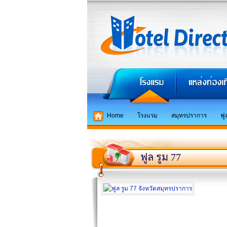
Home
โรงแรม
สมุทรปราการ
ฟู
ฟูล รูม 77