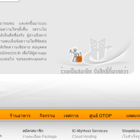
สาธารณชน และส่งขึ้นมาแบบ
ข้อความใดๆทั้งสิ้น เพราะไม่
้เห็นคือชื่อจริง ผู้อ่านจึงควร
บเห็นข้อความใดที่ขัดต่อ
ให้เกิดความเสียหาย ต่อบุคคล
irect.in.th เพื่อให้ผู้ควบคุม
บบต่อไป ขอขอบพระคุณล่วง
ว
ร้านอาหาร
กิจกรรม
เทศกาล
ศูนย์ OTOP
แพคเกจ
ต่อเรา
|
แผนผัง
|
ข่าวสาร
|
User Agreement
|
Privacy Policy
|
โฆษณา
สมัครสมาชิก
IC-MyHost Services
Shopdd.in
h
รายละเอียด Package
Cloud Hosting
เว็บสำเร็จร