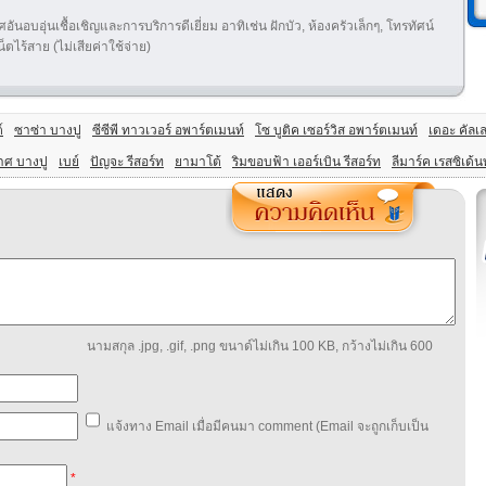
นอบอุ่นเชื้อเชิญและการบริการดีเยี่ยม อาทิเช่น ฝักบัว, ห้องครัวเล็กๆ, โทรทัศน์
็ตไร้สาย (ไม่เสียค่าใช้จ่าย)
์
ซาซ่า บางปู
ซีซีพี ทาวเวอร์ อพาร์ตเมนท์
โซ บูติค เซอร์วิส อพาร์ตเมนท์
เดอะ คัลเล
าศ บางปู
เบย์
ปัญจะ รีสอร์ท
ยามาโต้
ริมขอบฟ้า เออร์เบิน รีสอร์ท
ลีมาร์ค เรสซิเด้น
นามสกุล .jpg, .gif, .png ขนาด์ไม่เกิน 100 KB, กว้างไม่เกิน 600
แจ้งทาง Email เมื่อมีคนมา comment (Email จะถูกเก็บเป็น
*