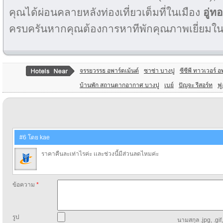
คุณได้ผ่อนคลายหลังท่องเที่ยวเต็มที่ในเมือง
อู่ท
ครบครันหากคุณต้องการหาทีพักคุณภาพเยี่ยมใ
จรรยวรรธ อพาร์ตเม้นต์
ซาซ่า บางปู
ซีซีพี ทาวเวอร์ 
บ้านพัก สถานตากอากาศ บางปู
เบย์
ปัญจะ รีสอร์ท
ฟู
#6 โดย kae
ราคาคืนละเท่าไรค่ะ เเละช่วงนี้มีส่วนลดไหมค่ะ
ข้อความ
*
รูป
นามสกุล .jpg, .gif