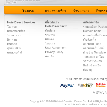
โรงแรม
แหล่งท่องเที่ยว
ร้านอาหาร
กิจกรร
สมาชิก
|
เกี่ยวกับเรา
|
ติดต่อเรา
|
แผนผัง
|
ข่าวสาร
|
User A
HotelDirect Services
เกี่ยวกับเรา
สมัครสมาชิก
HotelDirect.in.th
โรงแรม
รายละเอียด Packa
ติดต่อเรา
แหล่งท่องเที่ยว
Domain name
ข่าวสาร
ร้านอาหาร
ตรวจสอบชื่อ Dom
แผนผัง
กิจกรรม
เว็บโฮสติ้ง
โฆษณา
เทศกาล
ออกแบบ Logo
User Agreement
ศูนย์ OTOP
ออกแบบเว็บไซต์
Privacy Policy
แพคเกจทัวร์
ตัวอย่าง Template
สมาชิก
Template มาใหม่
วิธีการชำระเงิน
ยืนยันชำระเงิน
ต่ออายุ
"Our infrastructure is secured 
Copyright © 1995-2026 Ideal Creation Center Co., Ltd. All Rights 
Use of this Web site constitutes accep