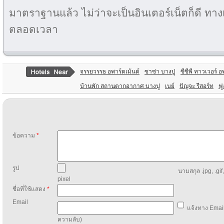
มาตราฐานแล้ว ไม่ว่าจะเป็นอินเตอร์เน็ตก็ดี ทาง
ตลอดเวลา
จรรยวรรธ อพาร์ตเม้นต์
ซาซ่า บางปู
ซีซีพี ทาวเวอร์ 
บ้านพัก สถานตากอากาศ บางปู
เบย์
ปัญจะ รีสอร์ท
ฟู
ข้อความ
*
รูป
นามสกุล .jpg, .gif
pixel
ชื่อที่ใช้แสดง
*
Email
แจ้งทาง Email
ความลับ)