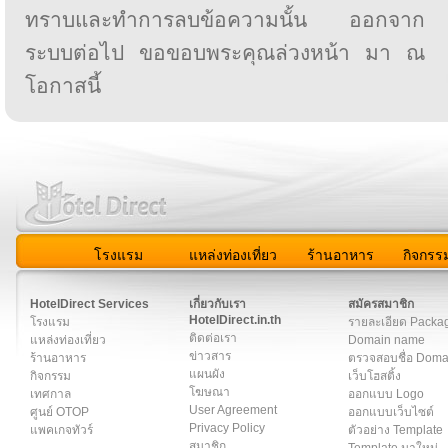
ทราบและทำการลบข้อความนั้น ออกจาก
ระบบต่อไป ขอขอบพระคุณล่วงหน้า มา ณ
โอกาสนี้
โรงแรม
แหล่งท่องเที่ยว
ร้านอาหาร
กิจกรร
สมาชิก
|
เกี่ยวกับเรา
|
ติดต่อเรา
|
แผนผัง
|
ข่าวสาร
|
User A
HotelDirect Services
เกี่ยวกับเรา
สมัครสมาชิก
HotelDirect.in.th
โรงแรม
รายละเอียด Packa
ติดต่อเรา
แหล่งท่องเที่ยว
Domain name
ข่าวสาร
ร้านอาหาร
ตรวจสอบชื่อ Dom
แผนผัง
กิจกรรม
เว็บโฮสติ้ง
โฆษณา
เทศกาล
ออกแบบ Logo
User Agreement
ศูนย์ OTOP
ออกแบบเว็บไซต์
Privacy Policy
แพคเกจทัวร์
ตัวอย่าง Template
สมาชิก
Template มาใหม่