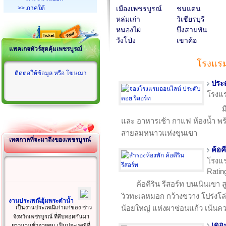
>> ภาคใต้
เมืองเพชรบูรณ์
ชนแดน
หล่มเก่า
วิเชียรบุรี
หนองไผ่
บึงสามพัน
วังโป่ง
เขาค้อ
แพคเกจทัวร์สุดคุ้มเพชรบูรณ์
โรงแรม
ติดต่อให้ข้อมูล หรือ โฆษณา
ประด
โรงแ
ม
และ อาหารเช้า กาแฟ ห้องน้ำ พร
สายลมหนาวแห่งขุนเขา
เทศกาลที่จะมาถึงของเพชรบูรณ์
ค้อค
โรงแ
Ratin
ค้อคีริน รีสอร์ท บนเนินเขา 
วิวทะเลหมอก กว้างขวาง โปร่งโล่
งานประเพณีอุ้มพระดำน้ำ
น้อยใหญ่ แห่งผาซ่อนแก้ว เน้นคว
เป็นงานประเพณีเก่าแก่ของ ชาว
จังหวัดเพชรบูรณ์ ที่สืบทอดกันมา
เดอะ
ยาวนานชั่วอายุคน เป็นประเพณีที่