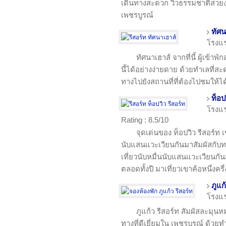
เดินทางสะดวก วิวธรรมชาติสวยง
เพชรบูรณ์
ทัศน
โรงแ
ทัศนาเฮาส์ จากที่นี้ ผู้เข้าพ
นี้ได้อย่างง่ายดาย ด้วยทำเลท
ทางไปยังสถานที่ที่ต้องไปชมให้ไ
ท็อป
โรงแ
Rating : 8.5/10
จุดเด่นของ ท็อปวิว รีสอร์ท เข
นับแสนแวะเวียนกันมาสัมผัสกับทะ
เที่ยวนับหมื่นนับแสนแวะเวียนก
ตลอดทั้งปี มาเที่ยวเขาค้อหนึ่งครึ่ง
ภูแก
โรงแ
ภูแก้ว รีสอร์ท สัมผัสละมุน
ทางที่ดีเยี่ยมใน เพชรบูรณ์ ด้วยท