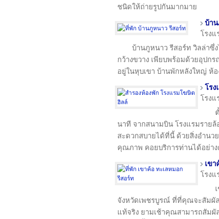
ชนิดให้ถ่ายรูปกันมากมาย
บ้าน
โรงแ
บ้านภูหนาว รีสอร์ท วิลล่าซ
กว้างขวาง เพียบพร้อมด้วยอุปกร
อยู่ในหุบเขา บ้านพักหลังใหญ่ ห
โรงแ
โรงแ
ต
นาที จากสนามบิน โรงแรมรายล้
สะดวกสบายได้ที่นี้ ด้วยสิ่งอำน
คุณภาพ คอยบริการท่านได้อย่าง
เขาค
โรงแ
เ
จังหวัดเพชรบูรณ์ ที่ที่คุณจะสัม
แท้จริง ยามเช้าคุณสามารถสัมผั