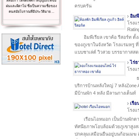
หล่มเก่า ได้จัดเทศกาลบุญบั้งไฟขอ
ครบครัน
ฝนและผีตาโม่ ซึ่งเป็นความเชื่อของ
คนสมัยโบราณที่มีประวัติมาย ...
อิมพ
โรงแ
Rating
อิมพีเรียล เขาค้อ รีสอร์ท ต
ของภูเขาในจังหวัด โรงแรมหรู ที่
แบบชาเล่ต์ วิวสวย บรรยากาสสดช
ไร่ธ
โรงแ
ธ
บริการบ้านหลังใหญ่ 7 หลังZone A
มีบ้านพัก 4 หลัง มีลานกางเต็นท์
เรื
โรงแ
เรือนไอหมอก เป็นบ้านพักต
ทัศนียภาพโอบล้อมด้วยภูเขาสูง
ปกคลุมเสมือนยืนอยู่บนก้อนเม