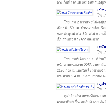
อ่างเก็บน้ำรัตนัย เสมือนท่านอยู
บ้าน
โรงแ
โรงแรม 2 ดาวแห่งนี้ตั้งอยู่บ
เพียง 01.50 กม. บ้านนายต๋อย รีสอ
จ.เพชรบูรณ์ สไตล์บ้านไม้ แยกเป
เป็นส่วนตัว และความสะอาด
สมัน
โรงแ
โรงแรมที่เดินทางไปได้ง่ายใ
หน้าตามถนนสาย 2258 จนพบสี่แย
2196 ถึงสามแยกให้เลี้ยวซ้ายเข้
ประมาณ 2.4 กม. Samunthitar R
ภูคำ
โรงแ
ภูคำรีสอร์ท สถานที่พักผ่อนกั
พระอาทิตย์ ขึ้น-ตกลับทิวเขา ส