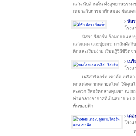
แสน นับล้านต้น ดั่งอุทยานธรรม
เหมาะกับการมาพักสมอง ผ่อนค
นัสร
โรงแ
นัสรา รีสอร์ท อ้อมกอดแห่ง
แสงแดด และปุยเมฆ มาสัมผัสก
ติกและเรียบง่าย เรียนรู้วิถีชีว
เนริ
โรงแ
เนริสารีสอร์ท เขาค้อ เนริสา
ตกแต่งหลากหลายสไตล์ ให้คุณได
สะดวก รีสอร์ตกลางหุบเขา ณ สถา
ท่ามกลางอากาศที่เย็นสบาย พบ
พ้นขอบฟ้า
เดอะ
โรงแ
ท