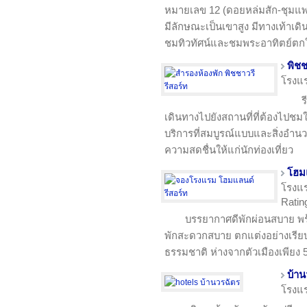
หมายเลข 12 (ดอยหล่มสัก-ชุมแ
มีลักษณะเป็นเขาสูง มีทางเท้าเด
ชมทิวทัศน์และชมพระอาทิตย์ตก
พิชช
โรงแ
ร
เดินทางไปยังสถานที่ที่ต้องไปชมใ
บริการที่สมบูรณ์แบบและสิ่งอำนว
ความสดชื่นให้แก่นักท่องเที่ยว
โฮมแ
โรงแ
Rating
บรรยากาศดีพักผ่อนสบาย พร
พักสะดวกสบาย ตกแต่งอย่างเรีย
ธรรมชาติ ห่างจากตัวเมืองเพียง 
บ้าน
โรงแ