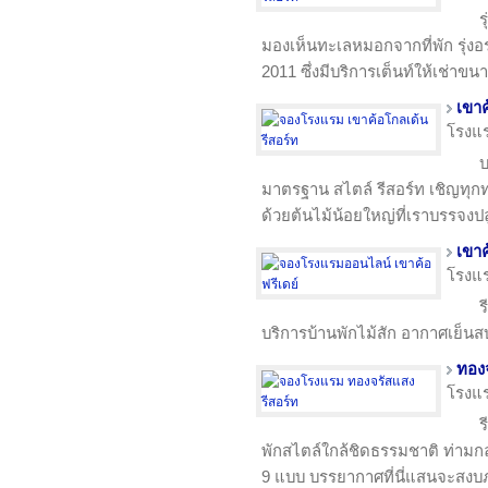
ร
มองเห็นทะเลหมอกจากที่พัก รุ่งอร
2011 ซึ่งมีบริการเต็นท์ให้เช่าขน
เขาค
โรงแ
บ
มาตรฐาน สไตล์ รีสอร์ท เชิญทุกท
ด้วยต้นไม้น้อยใหญ่ที่เราบรรจง
เขาค
โรงแ
ร
บริการบ้านพักไม้สัก อากาศเย็นสบ
ทองจ
โรงแ
ร
พักสไตล์ใกล้ชิดธรรมชาติ ท่ามกล
9 แบบ บรรยากาศที่นี่แสนจะสงบ