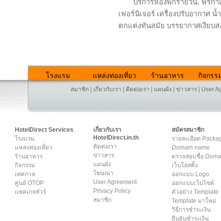
บริการห้องพักรายวัน. ฟรี
เฟอร์นิเจอร์ เครื่องปรับอากาศ น้ำอุ
ตกแต่งทันสมัย บรรยากาศเงียบสง
โรงแรม
แหล่งท่องเที่ยว
ร้านอาหาร
กิจกรร
สมาชิก
|
เกี่ยวกับเรา
|
ติดต่อเรา
|
แผนผัง
|
ข่าวสาร
|
User A
HotelDirect Services
เกี่ยวกับเรา
สมัครสมาชิก
HotelDirect.in.th
โรงแรม
รายละเอียด Packa
ติดต่อเรา
แหล่งท่องเที่ยว
Domain name
ข่าวสาร
ร้านอาหาร
ตรวจสอบชื่อ Dom
แผนผัง
กิจกรรม
เว็บโฮสติ้ง
โฆษณา
เทศกาล
ออกแบบ Logo
User Agreement
ศูนย์ OTOP
ออกแบบเว็บไซต์
Privacy Policy
แพคเกจทัวร์
ตัวอย่าง Template
สมาชิก
Template มาใหม่
วิธีการชำระเงิน
ยืนยันชำระเงิน