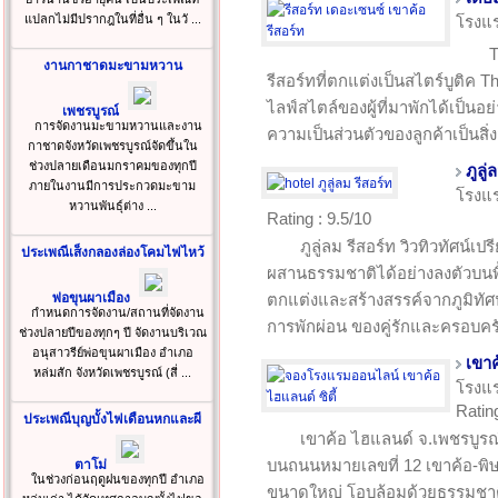
แปลกไม่มีปรากฎในที่อื่น ๆ ในวั ...
โรงแ
T
งานกาชาดมะขามหวาน
รีสอร์ทที่ตกแต่งเป็นสไตร์บูติค Th
ไลฟ์สไตล์ของผู้ที่มาพักได้เป็นอ
เพชรบูรณ์
การจัดงานมะขามหวานและงาน
ความเป็นส่วนตัวของลูกค้าเป็นสิ่
กาชาดจังหวัดเพชรบูรณ์จัดขึ้นใน
ช่วงปลายเดือนมกราคมของทุกปี
ภูลู่
ภายในงานมีการประกวดมะขาม
โรงแ
หวานพันธุ์ต่าง ...
Rating : 9.5/10
ภูลู่ลม รีสอร์ท วิวทิวทัศน์
ประเพณีเส็งกลองล่องโคมไฟไหว้
ผสานธรรมชาติได้อย่างลงตัวบนพื้น
พ่อขุนผาเมือง
ตกแต่งและสร้างสรรค์จากภูมิทัศ
กำหนดการจัดงาน/สถานที่จัดงาน
การพักผ่อน ของคู่รักและครอบคร
ช่วงปลายปีของทุกๆ ปี จัดงานบริเวณ
อนุสาวรีย์พ่อขุนผาเมือง อำเภอ
เขาค
หล่มสัก จังหวัดเพชรบูรณ์ (สี่ ...
โรงแ
Rating
ประเพณีบุญบั้งไฟเดือนหกและผี
เขาค้อ ไฮแลนด์ จ.เพชรบูรณ์
บนถนนหมายเลขที่ 12 เขาค้อ-พิษ
ตาโม่
ในช่วงก่อนฤดูฝนของทุกปี อำเภอ
ขนาดใหญ่ โอบล้อมด้วยธรรมชา