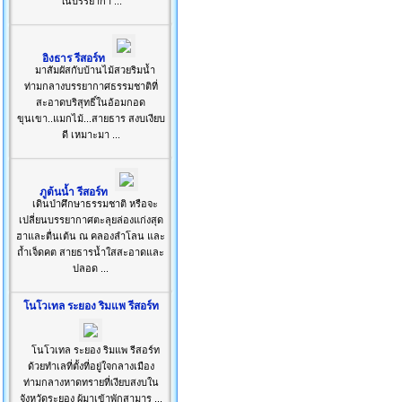
ในบรรยากา ...
อิงธาร รีสอร์ท
มาสัมผัสกับบ้านไม้สวยริมน้ำ
ท่ามกลางบรรยากาศธรรมชาติที่
สะอาดบริสุทธิ์ในอ้อมกอด
ขุนเขา..แมกไม้...สายธาร สงบเงียบ
ดี เหมาะมา ...
ภูต้นน้ำ รีสอร์ท
เดินป่าศึกษาธรรมชาติ หรือจะ
เปลี่ยนบรรยากาศตะลุยล่องแก่งสุด
ฮาและตื่นเต้น ณ คลองลำโลน และ
ถ้ำเจ็ดคต สายธารน้ำใสสะอาดและ
ปลอด ...
โนโวเทล ระยอง ริมแพ รีสอร์ท
โนโวเทล ระยอง ริมแพ รีสอร์ท
ด้วยทำเลที่ตั้งที่อยู่ใจกลางเมือง
ท่ามกลางหาดทรายที่เงียบสงบใน
จังหวัดระยอง ผู้มาเข้าพักสามาร ...