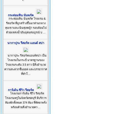
กระท่อมหิน นันทภัค
กระท่อมหิน นันทภัค โรงแรม &
รีสอร์ท ที่ถูกสร้างขึ้นมาท่ามกลาง
หุบเขาและเนินทุ่งหญ้า รอบล้อมไป
ด้วยแหล่งน้ำอันอุดมสมบูรณ์ บ ...
นากาปุระ รีสอร์ท แอนด์ สปา
นากาปุระ รีสอร์ทแอนท์สปา เป็น
โรงแรมในกระบี่ มาตรฐานของ
โรงแรมระดับ 3.5 ดาว มีสิ่งอำนวย
ความสะดวกชั้นยอด และบรรยากาศ
ที่ทำใ ...
การ์เด้น ซีวิว รีสอร์ท
โรงแรมการ์เด้น ซีวิว รีสอร์ท
โรงแรมหรูในจังหวัดชลบุรี มีบริการ
ห้องพักทั้งหมด 374 ห้อง ที่พัทยาพรั่ง
พร้อมด้วยสิ่งอำนวยคว ...